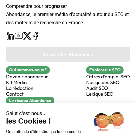
Comprendre pour progresser
Abondance, le premier média d’actualité autour du SEO et
des moteurs de recherche en France.
Newsletter Abondance
Qui sommes-nous ?
Explorer le SEO
Devenir annonceur
Offres d'emploi SEO
Kit Média
Nos guides SEO
La rédaction
Audit SEO
Contact
Lexique SEO
Le réseau Abondance
FormaSEO
Réacteur
alfie formation
Sur LinkedIn
Sur Youtube