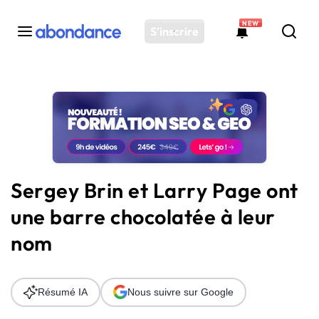
NEW
S'inscrire
Toutes les actus
Actus SEO
Plateforme
Outils
Solutions
Sergey Brin et Larry Page ont
Ressources
une barre chocolatée à leur
Audit SEO
nom
Résumé IA
Nous suivre sur Google