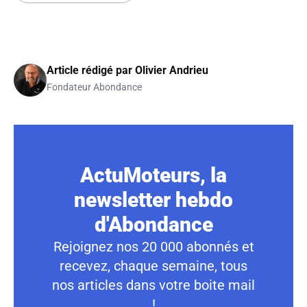
Article rédigé par
Olivier Andrieu
Fondateur Abondance
ActuMoteurs, la
newsletter hebdo
d'Abondance
Rejoignez nos 20 000 abonnés et
recevez, chaque semaine, tous
nos articles dans votre boite mail
!