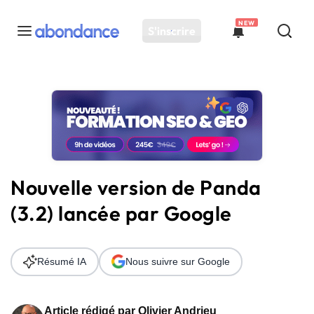
NEW
S'inscrire
Toutes les actus
Actus SEO
Plateforme
Outils
Solutions
Nouvelle version de Panda
Ressources
(3.2) lancée par Google
Audit SEO
Résumé IA
Nous suivre sur Google
Article rédigé par
Olivier Andrieu