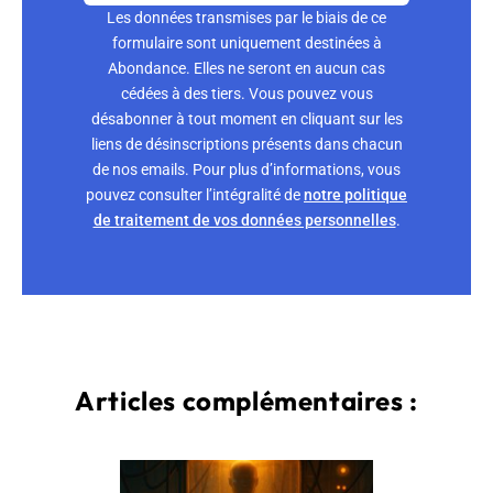
Les données transmises par le biais de ce
formulaire sont uniquement destinées à
Abondance. Elles ne seront en aucun cas
cédées à des tiers. Vous pouvez vous
désabonner à tout moment en cliquant sur les
liens de désinscriptions présents dans chacun
de nos emails. Pour plus d’informations, vous
pouvez consulter l’intégralité de
notre politique
de traitement de vos données personnelles
.
Articles complémentaires :