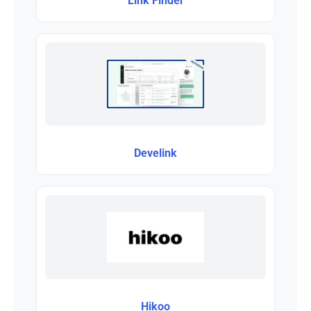
Link Finder
Develink
Hikoo