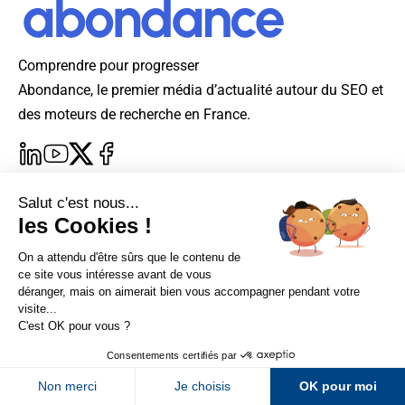
Comprendre pour progresser
Abondance, le premier média d’actualité autour du SEO et
des moteurs de recherche en France.
Newsletter Abondance
Qui sommes-nous ?
Explorer le SEO
Sur LinkedIn
Sur Youtube
Devenir annonceur
Offres d'emploi SEO
Kit Média
Nos guides SEO
Sur X
Sur Facebook
La rédaction
Audit SEO
Contact
Lexique SEO
Newsletter Abondance
Le réseau Abondance
FormaSEO
Réacteur
alfie formation