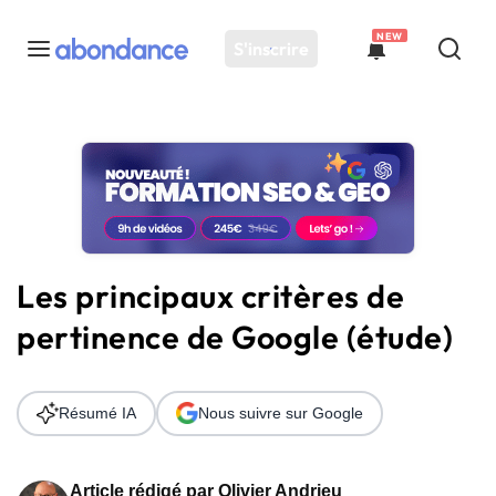
NEW
S'inscrire
Toutes les actus
Actus SEO
Plateforme
Outils
Solutions
Les principaux critères de
Ressources
pertinence de Google (étude)
Audit SEO
Résumé IA
Nous suivre sur Google
Article rédigé par
Olivier Andrieu