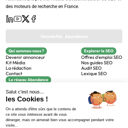
des moteurs de recherche en France.
Newsletter Abondance
Qui sommes-nous ?
Explorer le SEO
Devenir annonceur
Offres d'emploi SEO
Kit Média
Nos guides SEO
La rédaction
Audit SEO
Contact
Lexique SEO
Le réseau Abondance
FormaSEO
Réacteur
alfie formation
Sur LinkedIn
Sur Youtube
Sur X
Sur Facebook