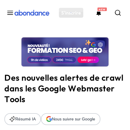
NEW
S'inscrire
Toutes les actus
Actus SEO
Plateforme
Outils
Solutions
Des nouvelles alertes de crawl
Ressources
dans les Google Webmaster
Audit SEO
Tools
Résumé IA
Nous suivre sur Google