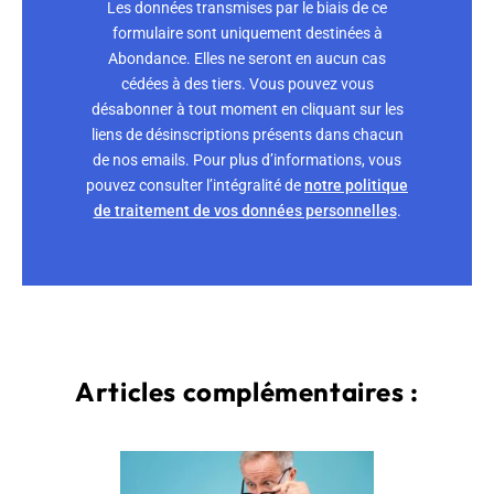
Les données transmises par le biais de ce
formulaire sont uniquement destinées à
Abondance. Elles ne seront en aucun cas
cédées à des tiers. Vous pouvez vous
désabonner à tout moment en cliquant sur les
liens de désinscriptions présents dans chacun
de nos emails. Pour plus d’informations, vous
pouvez consulter l’intégralité de
notre politique
de traitement de vos données personnelles
.
Articles complémentaires :