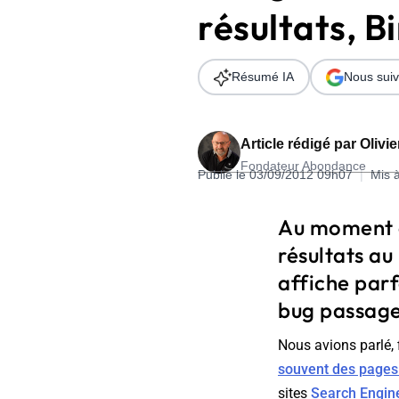
résultats, B
Wordpress
Télécharger l'Ebook
Shopify
Résumé IA
Nous suiv
PrestaShop
Article rédigé par
Olivi
Fondateur Abondance
Publié le 03/09/2012 09h07
|
Mis 
Formation SEO & GEO - Edition
Au moment o
244.30€ HT au lieu de 349€ pendant 1 mois !
résultats au
Je découvre !
affiche parf
bug passager
Nous avions parlé, 
souvent des pages d
sites
Search Engin