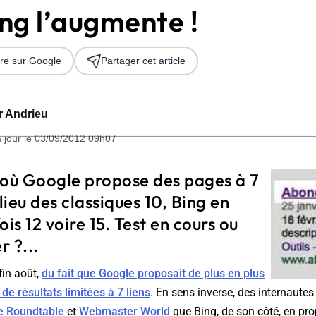
ing l’augmente !
re sur Google
Partager cet article
er Andrieu
à jour le 03/09/2012 09h07
 2026
ù Google propose des pages à 7
 lieu des classiques 10, Bing en
ois 12 voire 15. Test en cours ou
 ?...
fin août,
du fait que Google proposait de plus en plus
e résultats limitées à 7 liens
. En sens inverse, des internautes 
e Roundtable
et
Webmaster World
que Bing, de son côté, en pro