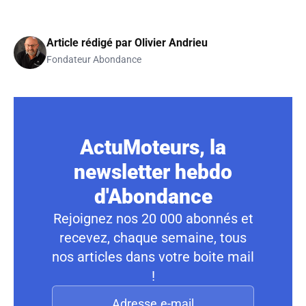
Article rédigé par
Olivier Andrieu
Fondateur Abondance
ActuMoteurs, la
newsletter hebdo
d'Abondance
Rejoignez nos 20 000 abonnés et
recevez, chaque semaine, tous
nos articles dans votre boite mail
!