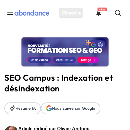
NEW
S'inscrire
Toutes les actus
Actus SEO
Plateforme
Outils
Solutions
SEO Campus : Indexation et
Ressources
désindexation
Audit SEO
Résumé IA
Nous suivre sur Google
Article rédigé par
Olivier Andrieu