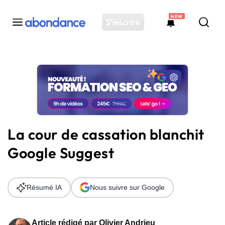
NEW
S'inscrire
Toutes les actus
Actus SEO
Plateforme
Outils
Solutions
La cour de cassation blanchit
Ressources
Google Suggest
Audit SEO
Résumé IA
Nous suivre sur Google
Article rédigé par
Olivier Andrieu