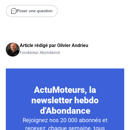
Poser une question
Article rédigé par
Olivier Andrieu
Fondateur Abondance
ActuMoteurs, la
newsletter hebdo
d'Abondance
Rejoignez nos 20 000 abonnés et
recevez, chaque semaine, tous