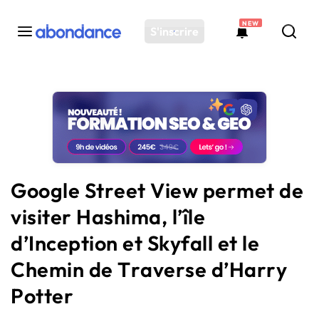
NEW
S'inscrire
Toutes les actus
Actus SEO
Plateforme
Outils
Solutions
Google Street View permet de
Ressources
visiter Hashima, l’île
Audit SEO
d’Inception et Skyfall et le
Chemin de Traverse d’Harry
Potter