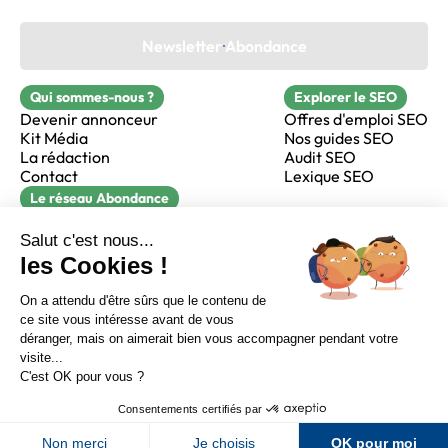
Newsletter Abondance
Qui sommes-nous ?
Explorer le SEO
Devenir annonceur
Offres d'emploi SEO
Kit Média
Nos guides SEO
La rédaction
Audit SEO
Contact
Lexique SEO
Le réseau Abondance
FormaSEO
Réacteur
alfie formation
Sur LinkedIn
Sur Youtube
Sur X
Sur Facebook
Crédits
Mentions légales
Newsletter Abondance
CGV
Confidentialité