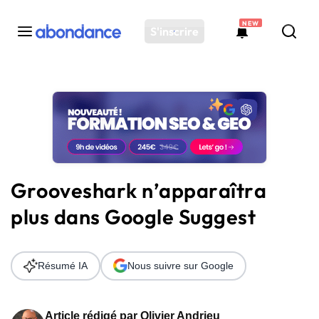
NEW
S'inscrire
Toutes les actus
Actus SEO
Plateforme
Outils
Solutions
Grooveshark n’apparaîtra
Ressources
plus dans Google Suggest
Audit SEO
Résumé IA
Nous suivre sur Google
Article rédigé par
Olivier Andrieu