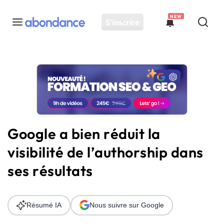
NEW
S'inscrire
Toutes les actus
Actus SEO
Plateforme
Outils
Solutions
Google a bien réduit la
Ressources
visibilité de l’authorship dans
Audit SEO
ses résultats
Résumé IA
Nous suivre sur Google