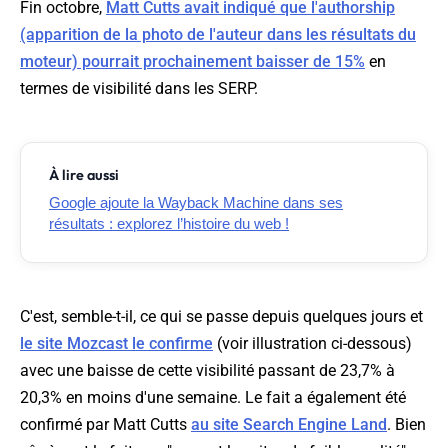
Fin octobre,
Matt Cutts avait indiqué que l'authorship
(apparition de la photo de l'auteur dans les résultats du
moteur) pourrait prochainement baisser de 15%
en
termes de visibilité dans les SERP.
À lire aussi
Google ajoute la Wayback Machine dans ses
résultats : explorez l’histoire du web !
C'est, semble-t-il, ce qui se passe depuis quelques jours et
le site Mozcast le confirme
(
voir illustration ci-dessous
)
avec une baisse de cette visibilité passant de 23,7% à
20,3% en moins d'une semaine. Le fait a également été
confirmé par Matt Cutts
au site Search Engine Land
. Bien