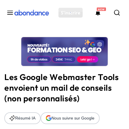
NEW
S'inscrire
Toutes les actus
Actus SEO
Plateforme
Outils
Solutions
Les Google Webmaster Tools
Ressources
envoient un mail de conseils
Audit SEO
(non personnalisés)
Résumé IA
Nous suivre sur Google