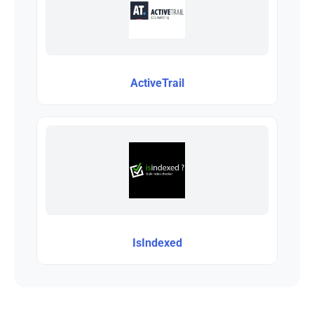
ActiveTrail
IsIndexed