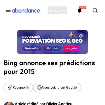
NEW
S'inscrire
Toutes les actus
Actus SEO
Plateforme
Outils
Solutions
Bing annonce ses prédictions
Ressources
pour 2015
Audit SEO
Résumé IA
Nous suivre sur Google
Article rédigé par
Olivier Andrieu