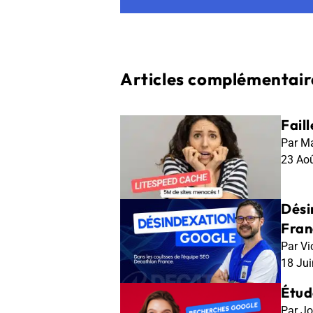
Articles complémentaire
Fail
Par Ma
23 Ao
Dési
Fran
Par Vi
18 Ju
Étud
Par Jo