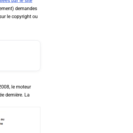
lées par le site
actement) demandes
sur le copyright ou
008, le moteur
e dernière. La