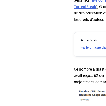
Selon son
site con
TorrentFreak
), Go
de désindexation d'
les droits d'auteur.
À lire aussi
Faille critique 
Ce nombre a drast
avait reçu... 62 d
majorité des demand