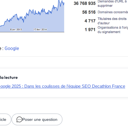
e :
Google
la lecture
oogle 2025 : Dans les coulisses de l’équipe SEO Decathlon France
icle
Poser une question