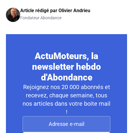
Article rédigé par
Olivier Andrieu
Fondateur Abondance
ActuMoteurs, la
newsletter hebdo
d'Abondance
Rejoignez nos 20 000 abonnés et
recevez, chaque semaine, tous
nos articles dans votre boite mail
!