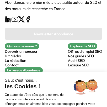
Abondance, le premier média d’actualité autour du SEO et
des moteurs de recherche en France.
Newsletter Abondance
Qui sommes-nous ?
Explorer le SEO
Devenir annonceur
Offres d'emploi SEO
Kit Média
Nos guides SEO
La rédaction
Audit SEO
Contact
Lexique SEO
Le réseau Abondance
FormaSEO
Réacteur
alfie formation
Sur LinkedIn
Sur Youtube
Sur X
Sur Facebook