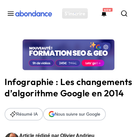
NEW
S'inscrire
Toutes les actus
Actus SEO
Plateforme
Outils
Solutions
Infographie : Les changements
Ressources
d’algorithme Google en 2014
Audit SEO
Résumé IA
Nous suivre sur Google
Article rédigé par
Olivier Andrieu