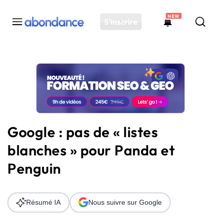
NEW
S'inscrire
Toutes les actus
Actus SEO
Plateforme
Outils
Solutions
Google : pas de « listes
Ressources
blanches » pour Panda et
Audit SEO
Penguin
Résumé IA
Nous suivre sur Google