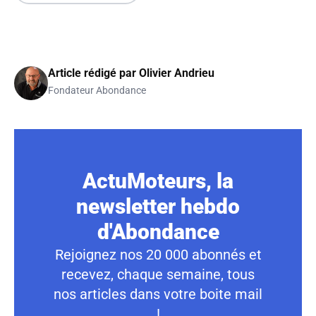
Article rédigé par
Olivier Andrieu
Fondateur Abondance
ActuMoteurs, la
newsletter hebdo
d'Abondance
Rejoignez nos 20 000 abonnés et
recevez, chaque semaine, tous
nos articles dans votre boite mail
!