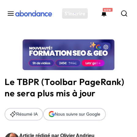
NEW
S'inscrire
Toutes les actus
Actus SEO
Plateforme
Outils
Solutions
Le TBPR (Toolbar PageRank)
Ressources
ne sera plus mis à jour
Audit SEO
Résumé IA
Nous suivre sur Google
Article rédigé par
Olivier Andrieu