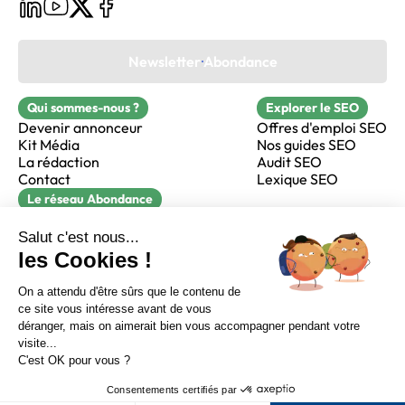
Newsletter Abondance
Qui sommes-nous ?
Explorer le SEO
Devenir annonceur
Offres d'emploi SEO
Kit Média
Nos guides SEO
La rédaction
Audit SEO
Contact
Lexique SEO
Le réseau Abondance
FormaSEO
Réacteur
alfie formation
Sur LinkedIn
Sur Youtube
Sur X
Sur Facebook
Crédits
Mentions légales
Newsletter Abondance
CGV