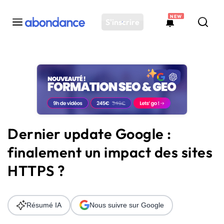
NEW
S'inscrire
Toutes les actus
Actus SEO
Plateforme
Outils
Solutions
Dernier update Google :
Ressources
finalement un impact des sites
Audit SEO
HTTPS ?
Résumé IA
Nous suivre sur Google