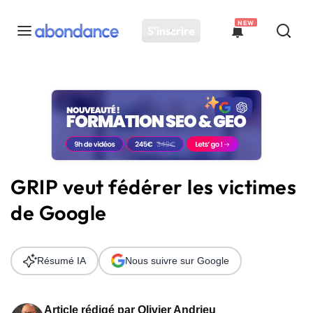
NEW
S'inscrire
Toutes les actus
Actus SEO
Plateforme
Outils
Solutions
GRIP veut fédérer les victimes
Ressources
de Google
Audit SEO
Résumé IA
Nous suivre sur Google
Article rédigé par
Olivier Andrieu