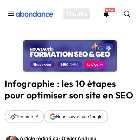
NEW
S'inscrire
Toutes les actus
Actus SEO
Plateforme
Outils
Solutions
Infographie : les 10 étapes
Ressources
pour optimiser son site en SEO
Audit SEO
Résumé IA
Nous suivre sur Google
Article rédigé par
Olivier Andrieu