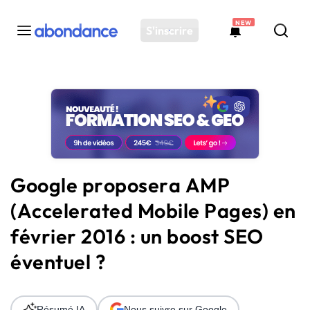
NEW
S'inscrire
Toutes les actus
Actus SEO
Plateforme
Outils
Solutions
Google proposera AMP
Ressources
(Accelerated Mobile Pages) en
Audit SEO
février 2016 : un boost SEO
éventuel ?
Résumé IA
Nous suivre sur Google