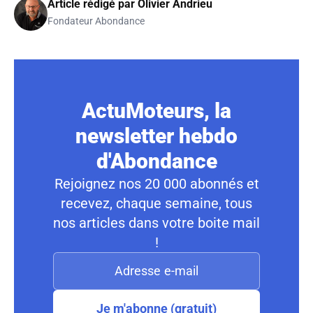
Article rédigé par
Olivier Andrieu
Fondateur Abondance
ActuMoteurs, la
newsletter hebdo
d'Abondance
Rejoignez nos 20 000 abonnés et
recevez, chaque semaine, tous
nos articles dans votre boite mail
!
Je m'abonne (gratuit)