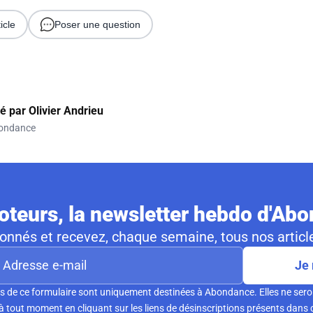
icle
Poser une question
gé par
Olivier Andrieu
ondance
teurs, la newsletter hebdo d'Ab
nnés et recevez, chaque semaine, tous nos article
Je 
s de ce formulaire sont uniquement destinées à Abondance. Elles ne sero
tout moment en cliquant sur les liens de désinscriptions présents dans 