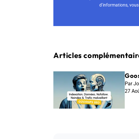
d’informations, vous 
Articles complémentaire
Goos
Par Jo
27 Ao