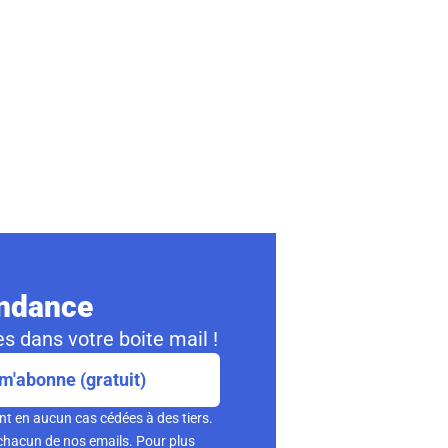
ondance
s dans votre boite mail !
m'abonne (gratuit)
nt en aucun cas cédées à des tiers.
chacun de nos emails. Pour plus