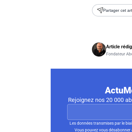
Partager cet art
Article rédi
Fondateur Ab
ActuMo
Rejoignez nos 20 000 abo
Les données transmises par le biai
Vous pouvez vous désabonner à 