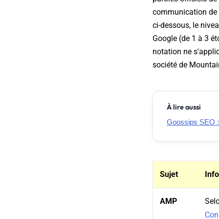
communication de Go
ci-dessous, le nive
Google (de 1 à 3 ét
notation ne s'appliq
société de Mountai
À lire aussi
Goossips SEO : I
Sujet
Inf
AMP
Selo
Con