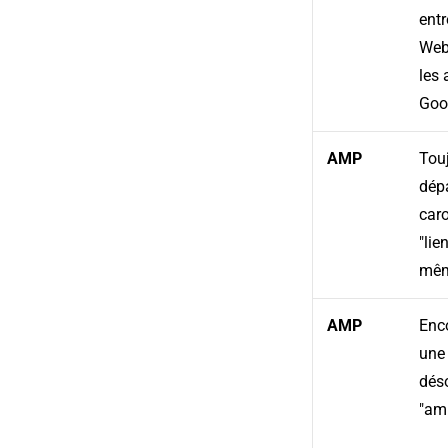
entr
Webm
les 
Goo
AMP
Tou
dépa
caro
"lie
mêm
AMP
Enco
une 
déso
"amp