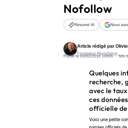
Nofollow
Wordpress
Télécharger l'Ebook
Shopify
Résumé IA
Nous suiv
PrestaShop
Article rédigé par
Olivi
Fondateur Abondance
Publié le 03/02/2016 10h05
|
Mis 
Formation SEO & GEO - Edition
Quelques in
244.30€ HT au lieu de 349€ pendant 1 mois !
recherche, g
Je découvre !
avec le taux
ces données
officielle d
Voici une petite co
paroles officiels d