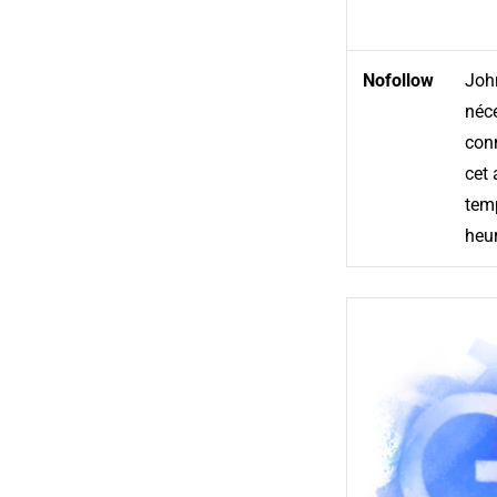
Nofollow
John
néce
con
cet 
temp
heur