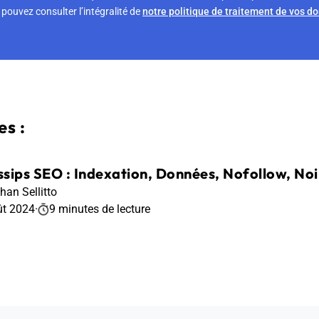
pouvez consulter l’intégralité de
notre politique de traitement de vos d
s :
sips SEO : Indexation, Données, Nofollow, Noin
han Sellitto
ût 2024
·
9 minutes de lecture