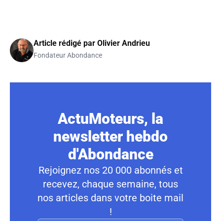
Article rédigé par
Olivier Andrieu
Fondateur Abondance
ActuMoteurs, la
newsletter hebdo
d'Abondance
Rejoignez nos 20 000 abonnés et
recevez, chaque semaine, tous
nos articles dans votre boite mail
!