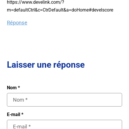
https://www.develink.com/?
m=defaultCtrl&c=CtrDefault&a=doHome#develscore
Réponse
Laisser une réponse
Nom
*
E-mail
*