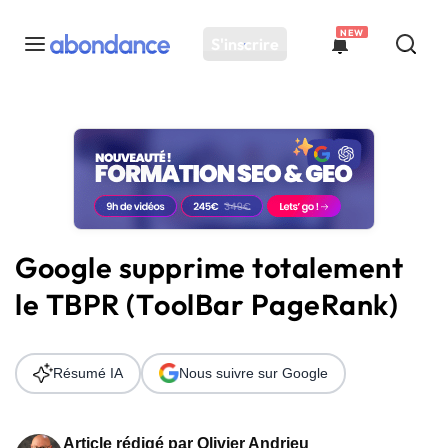
NEW
S'inscrire
Toutes les actus
Actus SEO
Plateforme
Outils
Solutions
Google supprime totalement
Ressources
le TBPR (ToolBar PageRank)
Audit SEO
Résumé IA
Nous suivre sur Google
Article rédigé par
Olivier Andrieu