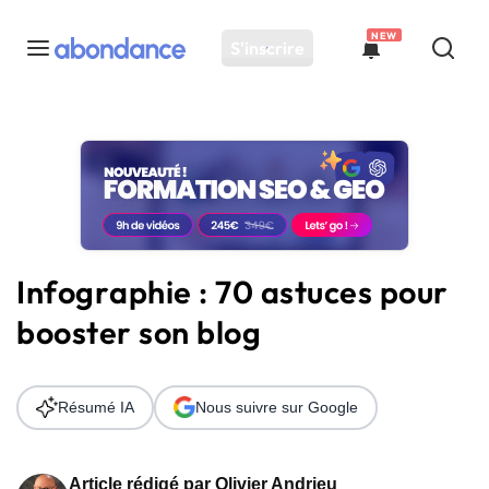
NEW
S'inscrire
Toutes les actus
Actus SEO
Plateforme
Outils
Solutions
Infographie : 70 astuces pour
Ressources
booster son blog
Audit SEO
Résumé IA
Nous suivre sur Google
Article rédigé par
Olivier Andrieu