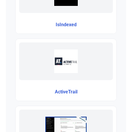
IsIndexed
ActiveTrail