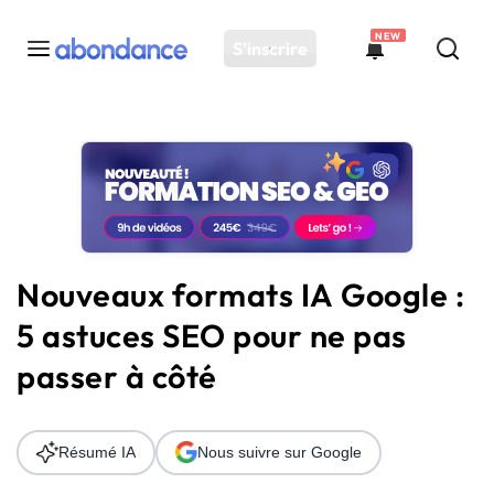
NEW
S'inscrire
Toutes les actus
Actus SEO
Plateforme
Outils
Solutions
Nouveaux formats IA Google :
Ressources
5 astuces SEO pour ne pas
Audit SEO
passer à côté
Résumé IA
Nous suivre sur Google