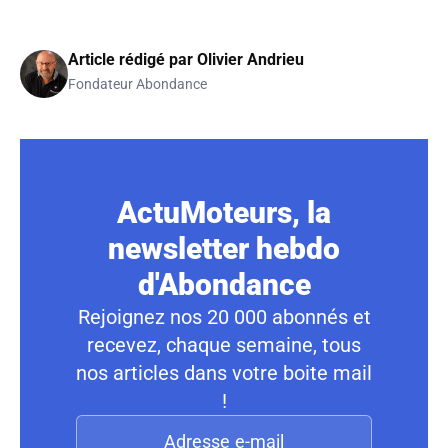
Article rédigé par
Olivier Andrieu
Fondateur Abondance
ActuMoteurs, la
newsletter hebdo
d'Abondance
Rejoignez nos 20 000 abonnés et
recevez, chaque semaine, tous
nos articles dans votre boite mail
!