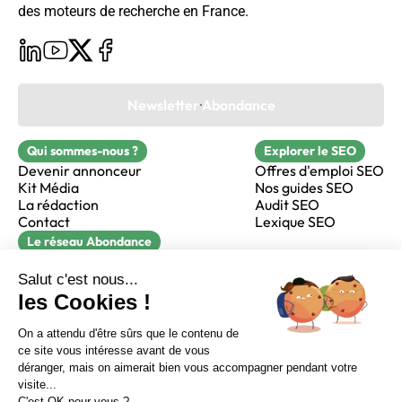
des moteurs de recherche en France.
Newsletter Abondance
Qui sommes-nous ?
Explorer le SEO
Devenir annonceur
Offres d'emploi SEO
Kit Média
Nos guides SEO
La rédaction
Audit SEO
Contact
Lexique SEO
Le réseau Abondance
FormaSEO
Réacteur
alfie formation
Sur LinkedIn
Sur Youtube
Sur X
Sur Facebook
Crédits