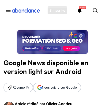
NEW
S'inscrire
Toutes les actus
Actus SEO
Plateforme
Outils
Solutions
Google News disponible en
Ressources
version light sur Android
Audit SEO
Résumé IA
Nous suivre sur Google
Article rédigé par
Olivier Andrieu