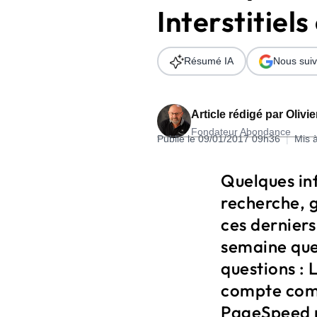
Interstitiel
Wordpress
Télécharger l'Ebook
Shopify
Résumé IA
Nous suiv
PrestaShop
Article rédigé par
Olivi
Fondateur Abondance
Publié le 09/01/2017 09h36
|
Mis 
Formation SEO & GEO - Edition
Quelques in
244.30€ HT au lieu de 349€ pendant 1 mois !
recherche, g
Je découvre !
ces dernier
semaine que
questions : 
compte comm
PageSpeed m