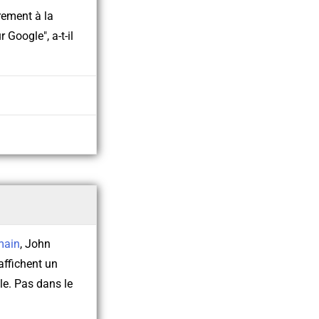
rement à la
 Google", a-t-il
emain
, John
affichent un
le. Pas dans le