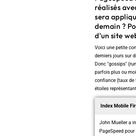
réalisés av
sera appliqu
demain ? Pou
d'un site we
Voici une petite co
derniers jours sur 
Donc "gossips" (ru
parfois plus ou moi
confiance (taux de 
étoiles représentan
Index Mobile Fi
John Mueller a in
PageSpeed pour m