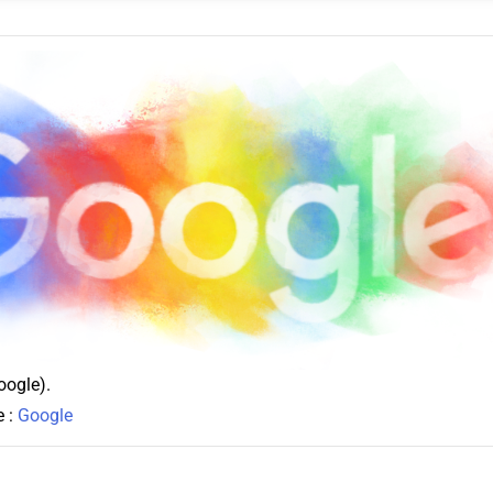
oogle).
e :
Google