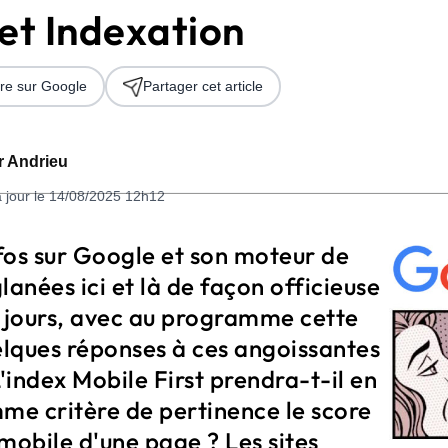
s et Indexation
re sur Google
Partager cet article
er Andrieu
à jour le 14/08/2025 12h12
 2026
fos sur Google et son moteur de
lanées ici et là de façon officieuse
s jours, avec au programme cette
lques réponses à ces angoissantes
L'index Mobile First prendra-t-il en
e critère de pertinence le score
obile d'une page ? Les sites