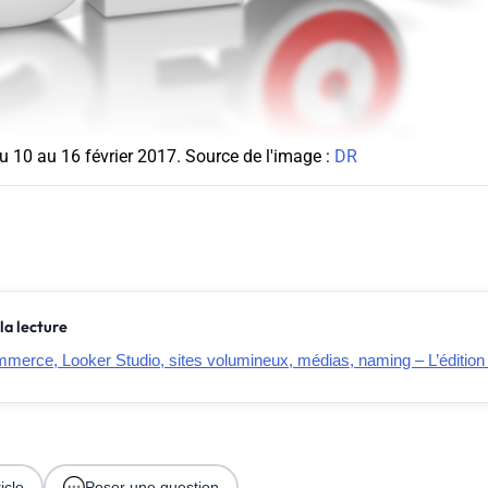
u 10 au 16 février 2017. Source de l'image :
DR
la lecture
merce, Looker Studio, sites volumineux, médias, naming – L’édition 
icle
Poser une question