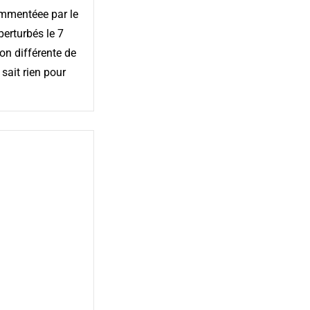
ommentéee par le
perturbés le 7
ion différente de
sait rien pour