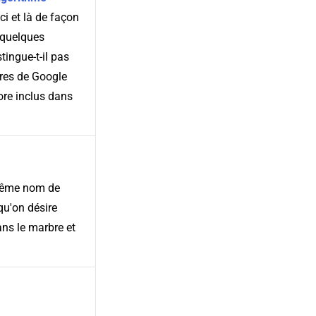
i et là de façon
 quelques
ingue-t-il pas
ires de Google
ore inclus dans
 (même nom de
qu'on désire
ans le marbre et