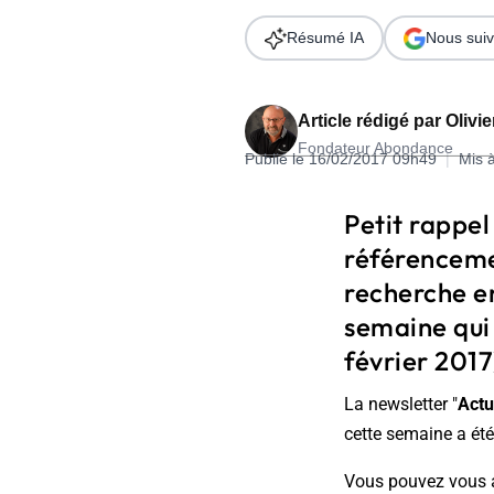
Wordpress
Télécharger l'Ebook
Résumé IA
Nous suiv
Shopify
PrestaShop
Article rédigé par
Olivi
Fondateur Abondance
Publié le 16/02/2017 09h49
|
Mis 
Petit rappel
référenceme
Formation SEO & GEO - Edition
recherche e
244.30€ HT au lieu de 349€ pendant 1 mois !
semaine qui 
Je découvre !
février 2017)
La newsletter "
Actu
cette semaine a été 
Vous pouvez vous abo