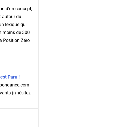
on d'un concept,
t autour du
un lexique qui
 en moins de 300
la Position Zéro
est Paru !
e Abondance.com
ivants (n'hésitez