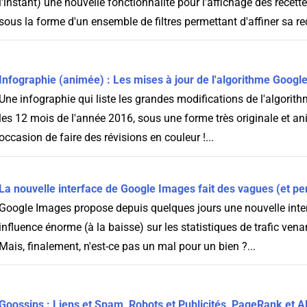
l'instant) une nouvelle fonctionnalité pour l'affichage des recette
sous la forme d'un ensemble de filtres permettant d'affiner sa re
Infographie (animée) : Les mises à jour de l'algorithme Googl
Une infographie qui liste les grandes modifications de l'algorit
les 12 mois de l'année 2016, sous une forme très originale et a
occasion de faire des révisions en couleur !...
La nouvelle interface de Google Images fait des vagues (et per
Google Images propose depuis quelques jours une nouvelle inte
influence énorme (à la baisse) sur les statistiques de trafic venan
Mais, finalement, n'est-ce pas un mal pour un bien ?...
Goossips : Liens et Spam, Robots et Publicités, PageRank et A