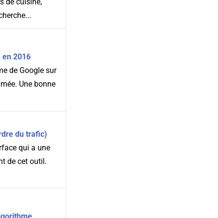
s de cuisine,
cherche...
e en 2016
hme de Google sur
nimée. Une bonne
dre du trafic)
rface qui a une
t de cet outil.
lgorithme