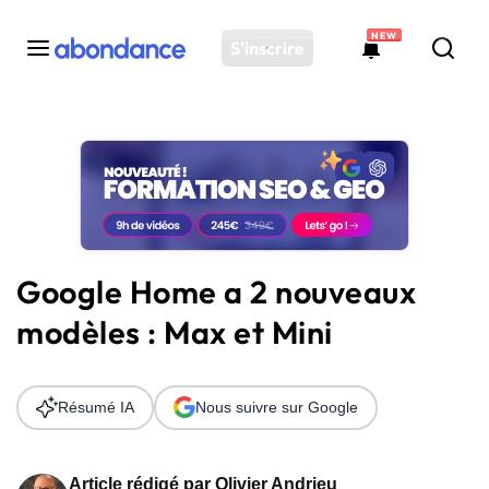
NEW
S'inscrire
Toutes les actus
Actus SEO
Plateforme
Outils
Solutions
Google Home a 2 nouveaux
Ressources
modèles : Max et Mini
Audit SEO
Résumé IA
Nous suivre sur Google
Article rédigé par
Olivier Andrieu