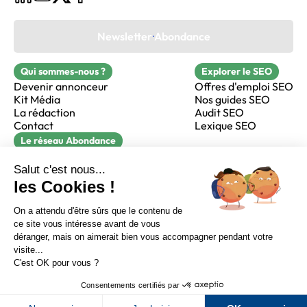
Newsletter Abondance
Qui sommes-nous ?
Explorer le SEO
Devenir annonceur
Offres d'emploi SEO
Kit Média
Nos guides SEO
La rédaction
Audit SEO
Contact
Lexique SEO
Le réseau Abondance
FormaSEO
Réacteur
alfie formation
Sur LinkedIn
Sur Youtube
Sur X
Sur Facebook
Crédits
Mentions légales
Newsletter Abondance
CGV
Confidentialité