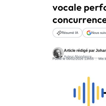
vocale perf
Wordpress
Télécharger l'Ebook
Shopify
concurrenc
PrestaShop
Résumé IA
Nous suiv
Article rédigé par
Johan
Auteur Abondance
Formation SEO & GEO - Edition
Publié le 06/02/2026 13h55
|
Mis 
244.30€ HT au lieu de 349€ pendant 1 mois !
Je découvre !