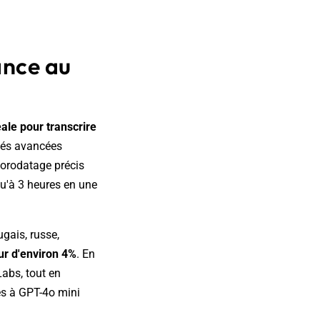
ance au
ale pour transcrire
ités avancées
horodatage précis
qu'à 3 heures en une
ugais, russe,
ur d'environ 4%
. En
Labs, tout en
es à GPT-4o mini