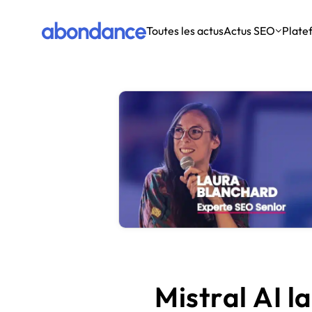
Toutes les actus
Actus SEO
Plate
Actus SEO
Moteurs
Outils SEO
Débuter en SEO
Ressources
Google
Tous les outils SEO
Comprendre les bases
Formations
Google Update
Les meilleurs outils pour améliorer le SEO de votre site.
L’essentiel pour appréhender le référencement naturel.
Bing
Définitions
SEO Contenu
Apprendre le SEO sur YouTube
Autres
Livres papier
SEO E-commerce
Achat de liens
Des leçons de SEO en vidéo au format court, vite fait, bien
Les meilleures plateformes pour acheter des backlinks.
fait.
Brume : l’outil de généra
Initiation SEO Gratuite
Rédigez, grâce à l'IA, des contenus parfaitement humains, or
Génération de contenu IA
Formations vidéo pour comprendre le fonctionnement du
Découvrir l'outil
Les outils pour générer du contenu avec l’IA.
SEO.
Ebook
Maîtrisez enfin 
Mistral AI l
CMS
Régis Stéphant vous guide pour