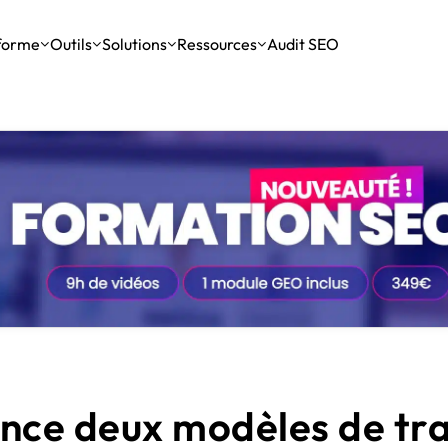
forme
Outils
Solutions
Ressources
Audit SEO
Assistants IA
Passer à la vitesse supérieure
OpenAI
Outils GEO
Développer mes compétences
Vidéos
SEO International
Les outils pour suivre et optimiser sa présence dans les IA
Apprenez auprès des meilleurs experts, grâce à leurs
Gemini
Agenda 2026
SEO Local
partages de connaissances et leurs retours d’expérience.
Claude
Crawl & indexation
Analyse des performances
Recevoir l’actu 100% SEO & IA
Les outils de tracking et de suivi du trafic et des
Le meilleur des articles SEO & IA d’Abondance, chaque
Perplexity
tion de contenu IA
événements.
semaine.
iginaux, optimisés pour le SEO, et qui respectent toujours le ton de votre
Mistral
Netlinking
Me former (intermédiaire)
Les outils pour générer du contenu avec l’IA.
Formations vidéo pour creuser des verticales du
référencement.
le fonctionnement du netlinking !
ance deux modèles de tr
 déployer une stratégie de netlinking propre et efficace.