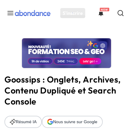
NEW
S'inscrire
Toutes les actus
Actus SEO
Plateforme
Outils
Solutions
Goossips : Onglets, Archives,
Ressources
Contenu Dupliqué et Search
Audit SEO
Console
Résumé IA
Nous suivre sur Google