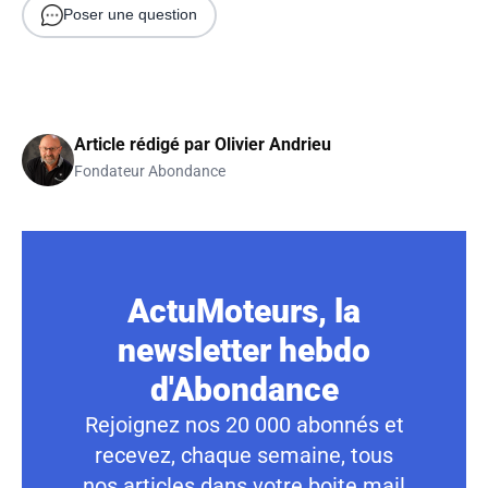
Poser une question
Article rédigé par
Olivier Andrieu
Fondateur Abondance
ActuMoteurs, la
newsletter hebdo
d'Abondance
Rejoignez nos 20 000 abonnés et
recevez, chaque semaine, tous
nos articles dans votre boite mail