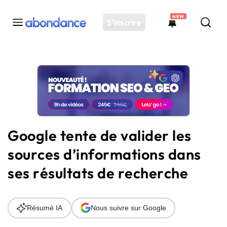
NEW
S'inscrire
Toutes les actus
Actus SEO
Plateforme
Outils
Solutions
Google tente de valider les
Ressources
sources d’informations dans
Audit SEO
ses résultats de recherche
Résumé IA
Nous suivre sur Google