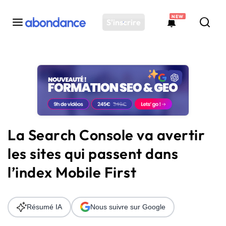
NEW
S'inscrire
Toutes les actus
Actus SEO
Plateforme
Outils
Solutions
La Search Console va avertir
Ressources
les sites qui passent dans
Audit SEO
l’index Mobile First
Résumé IA
Nous suivre sur Google