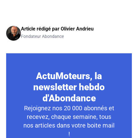
Article rédigé par
Olivier Andrieu
Fondateur Abondance
ActuMoteurs, la
newsletter hebdo
d'Abondance
Rejoignez nos 20 000 abonnés et
recevez, chaque semaine, tous
nos articles dans votre boite mail
!