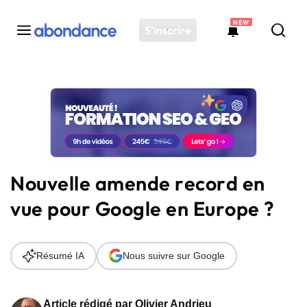
NEW
S'inscrire
Toutes les actus
Actus SEO
Plateforme
Outils
Solutions
Nouvelle amende record en
Ressources
vue pour Google en Europe ?
Audit SEO
Résumé IA
Nous suivre sur Google
Article rédigé par
Olivier Andrieu