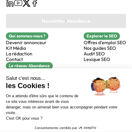
Newsletter Abondance
Qui sommes-nous ?
Explorer le SEO
Devenir annonceur
Offres d'emploi SEO
Kit Média
Nos guides SEO
La rédaction
Audit SEO
Contact
Lexique SEO
Le réseau Abondance
FormaSEO
Réacteur
alfie formation
Sur LinkedIn
Sur Youtube
Sur X
Sur Facebook
Crédits
Mentions légales
Newsletter Abondance
CGV