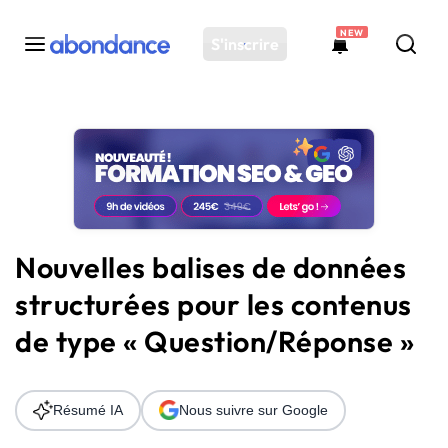
NEW
S'inscrire
Toutes les actus
Actus SEO
Plateforme
Outils
Solutions
Nouvelles balises de données
Ressources
structurées pour les contenus
Audit SEO
de type « Question/Réponse »
Résumé IA
Nous suivre sur Google