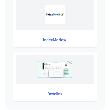
IndexMeNow
Develink