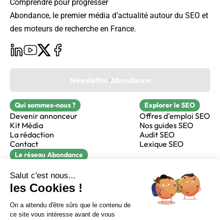
Comprendre pour progresser
Abondance, le premier média d’actualité autour du SEO et
des moteurs de recherche en France.
Newsletter Abondance
Qui sommes-nous ?
Explorer le SEO
Devenir annonceur
Offres d'emploi SEO
Kit Média
Nos guides SEO
La rédaction
Audit SEO
Contact
Lexique SEO
Le réseau Abondance
FormaSEO
Réacteur
alfie formation
Sur LinkedIn
Sur Youtube