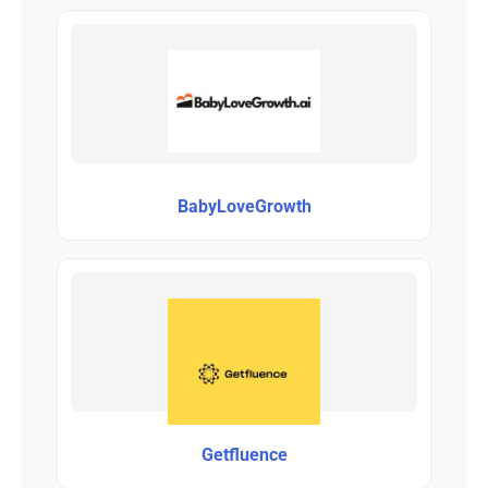
BabyLoveGrowth
Getfluence