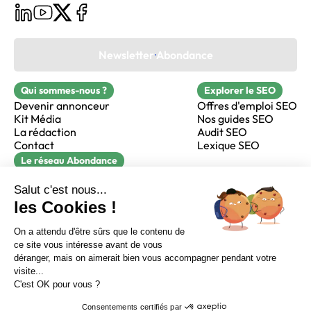
Newsletter Abondance
Qui sommes-nous ?
Explorer le SEO
Devenir annonceur
Offres d'emploi SEO
Kit Média
Nos guides SEO
La rédaction
Audit SEO
Contact
Lexique SEO
Le réseau Abondance
FormaSEO
Réacteur
alfie formation
Sur LinkedIn
Sur Youtube
Sur X
Sur Facebook
Crédits
Mentions légales
Newsletter Abondance