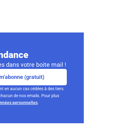
ondance
s dans votre boite mail !
m'abonne (gratuit)
nt en aucun cas cédées à des tiers.
chacun de nos emails. Pour plus
onnées personnelles
.