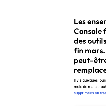
Les ense
Console f
des outil
fin mars.
peut-être
remplace
Il y a quelques jour
mois de mars proch
supprimées ou tran