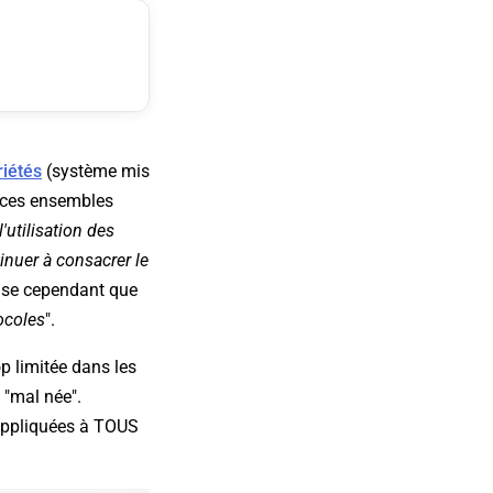
iétés
(système mis
e ces ensembles
'utilisation des
inuer à consacrer le
ise cependant que
tocoles
".
op limitée dans les
e "mal née".
 appliquées à TOUS