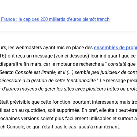
ance : le cap des 200 milliards d’euros bientôt franchi
urs, les webmasters ayant mis en place des
ensembles de propr
16) ont reçu un message (voir ci-dessous) leur indiquant que c
disparaître fin mars, car le moteur de recherche a "
constaté que l
arch Console est limitée, et il (...) semble peu judicieux de cont
écessaire à la gestion de cette fonctionnalité.
" Le message préc
ur d'autres moyens de gérer les sites avec plusieurs hôtes ou pro
tait prévisible que cette fonction, pourtant intéressante mais tr
ilisation au quotidien, soit supprimée. En bref, elle était peut-êtr
ochaines versions soient plus facilement utilisables et surtout
rch Console, ce qui n'était pas le cas jusqu'à maintenant.