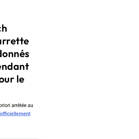
ch
arrette
ndonnés
tendant
our le
priori
arrêtée au
 officiellement