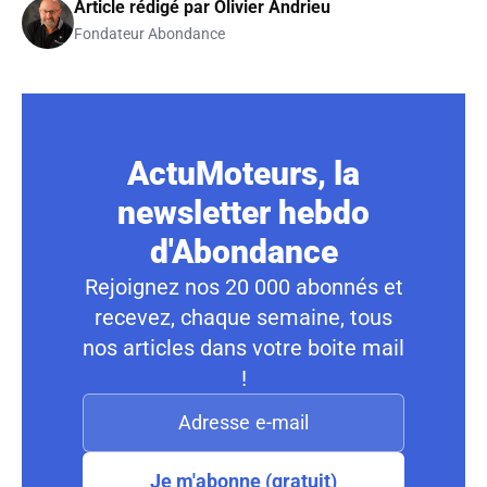
Article rédigé par
Olivier Andrieu
Fondateur Abondance
ActuMoteurs, la
newsletter hebdo
d'Abondance
Rejoignez nos 20 000 abonnés et
recevez, chaque semaine, tous
nos articles dans votre boite mail
!
Je m'abonne (gratuit)