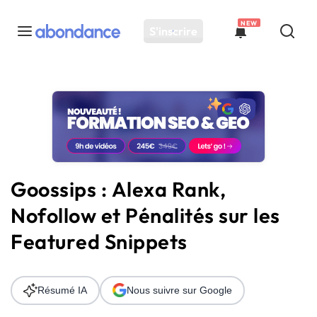
NEW
S'inscrire
Toutes les actus
Actus SEO
Plateforme
Outils
Solutions
Goossips : Alexa Rank,
Ressources
Nofollow et Pénalités sur les
Audit SEO
Featured Snippets
Résumé IA
Nous suivre sur Google