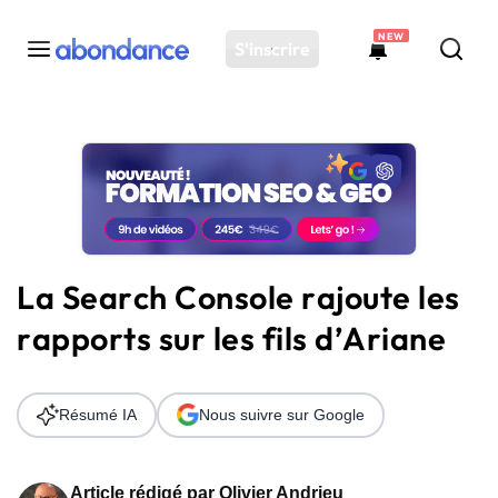
NEW
S'inscrire
Toutes les actus
Actus SEO
Plateforme
Outils
Solutions
La Search Console rajoute les
Ressources
rapports sur les fils d’Ariane
Audit SEO
Résumé IA
Nous suivre sur Google
Article rédigé par
Olivier Andrieu