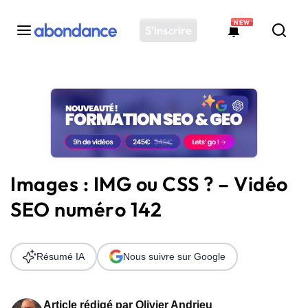
NEW
S'inscrire
Toutes les actus
Actus SEO
Plateforme
Outils
Solutions
Images : IMG ou CSS ? – Vidéo
Ressources
SEO numéro 142
Audit SEO
Résumé IA
Nous suivre sur Google
Article rédigé par
Olivier Andrieu