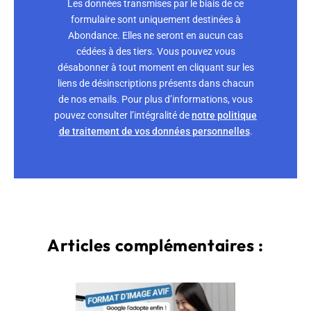
Les données transmises par le biais de ce
formulaire sont uniquement destinées à
Abondance. Elles ne seront en aucun cas
cédées à des tiers. Vous pouvez vous
désabonner à tout moment en cliquant sur les
liens de désinscriptions présents dans chacun
de nos emails. Pour plus d’informations, vous
pouvez consulter l’intégralité de
notre politique
de traitement de vos données personnelles
.
Articles complémentaires :