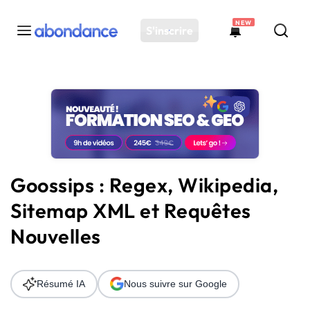
NEW
S'inscrire
Toutes les actus
Actus SEO
Plateforme
Outils
Solutions
Goossips : Regex, Wikipedia,
Ressources
Sitemap XML et Requêtes
Audit SEO
Nouvelles
Résumé IA
Nous suivre sur Google