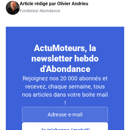
Article rédigé par
Olivier Andrieu
Fondateur Abondance
ActuMoteurs, la
newsletter hebdo
d'Abondance
Rejoignez nos 20 000 abonnés et
recevez, chaque semaine, tous
nos articles dans votre boite mail
!