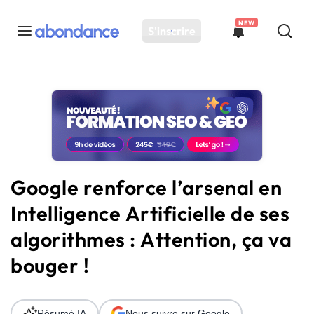
NEW
S'inscrire
Toutes les actus
Actus SEO
Plateforme
Outils
Solutions
Google renforce l’arsenal en
Ressources
Intelligence Artificielle de ses
Audit SEO
algorithmes : Attention, ça va
bouger !
Résumé IA
Nous suivre sur Google