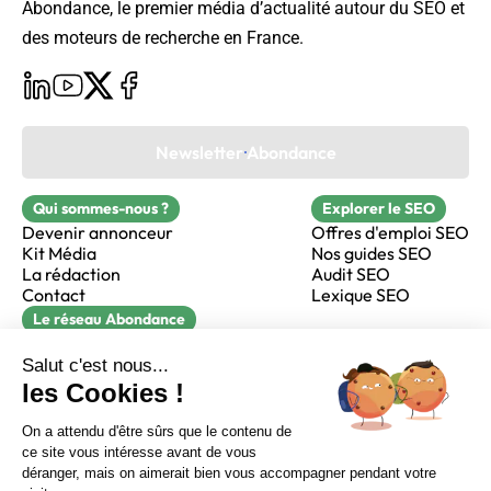
Abondance, le premier média d’actualité autour du SEO et
des moteurs de recherche en France.
Newsletter Abondance
Qui sommes-nous ?
Explorer le SEO
Devenir annonceur
Offres d'emploi SEO
Kit Média
Nos guides SEO
La rédaction
Audit SEO
Contact
Lexique SEO
Le réseau Abondance
FormaSEO
Réacteur
alfie formation
Sur LinkedIn
Sur Youtube
Sur X
Sur Facebook