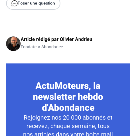
Poser une question
Article rédigé par
Olivier Andrieu
Fondateur Abondance
ActuMoteurs, la
newsletter hebdo
d'Abondance
Rejoignez nos 20 000 abonnés et
recevez, chaque semaine, tous
nos articles dans votre boite mail