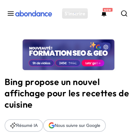
NEW
S'inscrire
Toutes les actus
Actus SEO
Plateforme
Outils
Solutions
Bing propose un nouvel
Ressources
affichage pour les recettes de
Audit SEO
cuisine
Résumé IA
Nous suivre sur Google