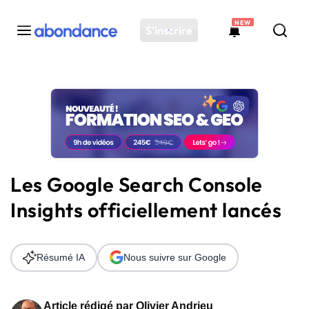
NEW
S'inscrire
Toutes les actus
Actus SEO
Plateforme
Outils
Solutions
Les Google Search Console
Ressources
Insights officiellement lancés
Audit SEO
Résumé IA
Nous suivre sur Google
Article rédigé par
Olivier Andrieu