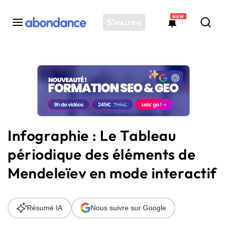
NEW
S'inscrire
Toutes les actus
Actus SEO
Plateforme
Outils
Solutions
Infographie : Le Tableau
Ressources
périodique des éléments de
Audit SEO
Mendeleïev en mode interactif
Résumé IA
Nous suivre sur Google