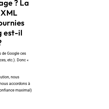
page ? La
p XML
ournies
 est-il
?
ls de Google ces
ces, etc.). Donc «
ution, nous
e nous accordons à
e confiance maximal)