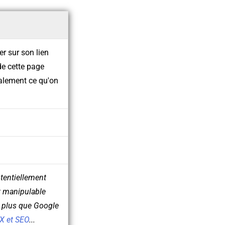
er sur son lien
de cette page
balement ce qu'on
otentiellement
nt manipulable
on plus que Google
UX et SEO
...