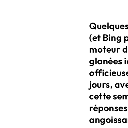
Quelques
(et Bing 
moteur d
glanées i
officieus
jours, a
cette se
réponses
angoissa