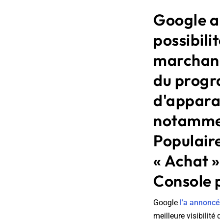
Google a
possibili
marchand
du progr
d'apparai
notammen
Populaire
« Achat »
Console p
Google
l'a annoncé
meilleure visibilité