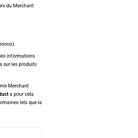
eurs du Merchant
essous).
des informations
s sur les produits
stème Merchant
duct
a pour cela
domaines tels que la