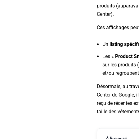
produits (auparavan
Center).
Ces affichages peu
Un
listing spéci
Les «
Product S
sur les produits
et/ou regroupent
Désormais, au trav
Center de Google, il
reçu de récentes ex
taille des vêtements
À lire aussi