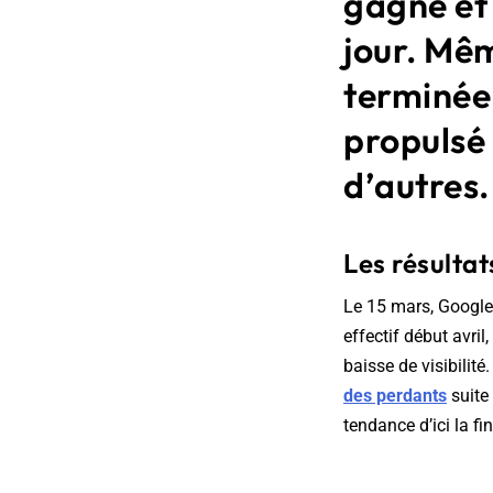
gagné et 
jour. Mêm
terminée,
propulsé
d’autres
Les résulta
Le 15 mars, Googl
effectif début avril
baisse de visibilité
des perdants
suite 
tendance d’ici la f