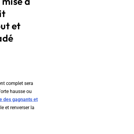
e mise à
it
ut et
adé
ent complet sera
 forte hausse ou
re des gagnants et
e et renverser la