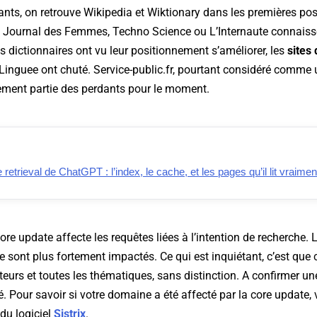
ants, on retrouve Wikipedia et Wiktionary dans les premières pos
Journal des Femmes, Techno Science ou L’Internaute connaiss
es dictionnaires ont vu leur positionnement s’améliorer, les
sites 
inguee ont chuté. Service-public.fr, pourtant considéré comme 
lement partie des perdants pour le moment.
retrieval de ChatGPT : l’index, le cache, et les pages qu’il lit vraimen
core update affecte les requêtes liées à l’intention de recherche.
ée sont plus fortement impactés. Ce qui est inquiétant, c’est que 
teurs et toutes les thématiques, sans distinction. A confirmer une
 Pour savoir si votre domaine a été affecté par la core update, 
é du logiciel
Sistrix
.