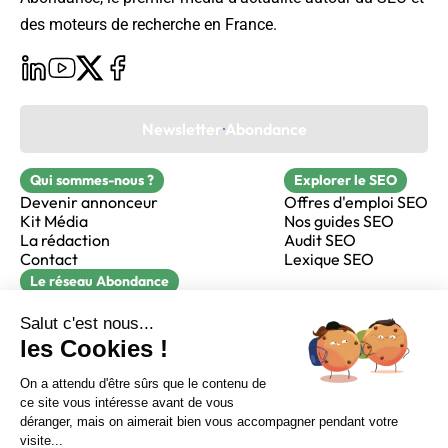
des moteurs de recherche en France.
Newsletter Abondance
Qui sommes-nous ?
Explorer le SEO
Devenir annonceur
Offres d'emploi SEO
Kit Média
Nos guides SEO
La rédaction
Audit SEO
Contact
Lexique SEO
Le réseau Abondance
FormaSEO
Réacteur
alfie formation
Sur LinkedIn
Sur Youtube
Sur X
Sur Facebook