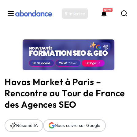
NEW
S'inscrire
Toutes les actus
Actus SEO
Plateforme
Outils
Solutions
Havas Market à Paris –
Ressources
Rencontre au Tour de France
Audit SEO
des Agences SEO
Résumé IA
Nous suivre sur Google