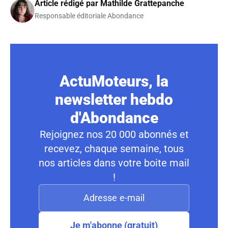
Article rédigé par
Mathilde Grattepanche
Responsable éditoriale Abondance
ActuMoteurs, la
newsletter hebdo
d'Abondance
Rejoignez nos 20 000 abonnés et
recevez, chaque semaine, tous
nos articles dans votre boite mail
!
Je m'abonne (gratuit)