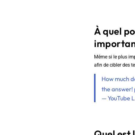
À quel po
importan
Même si le plus impo
afin de cibler des 
How much do
the answer!
— YouTube L
Quel est 