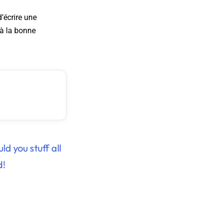
’écrire une
 à la bonne
d you stuff all
d!