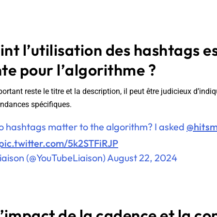
int l’utilisation des hashtags es
te pour l’algorithme ?
rtant reste le titre et la description, il peut être judicieux d’ind
tendances spécifiques.
 hashtags matter to the algorithm? I asked
@hits
pic.twitter.com/5k2STFiRJP
iaison (@YouTubeLiaison)
August 22, 2024
l’impact de la cadence et la c