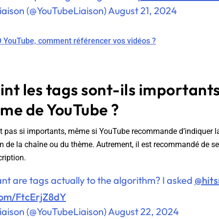
iaison (@YouTubeLiaison)
August 21, 2024
 YouTube, comment référencer vos vidéos ?
int les tags sont-ils important
thme de YouTube ?
nt pas si importants, même si YouTube recommande d’indiquer 
 de la chaîne ou du thème. Autrement, il est recommandé de se 
cription.
t are tags actually to the algorithm? I asked
@hit
.com/FtcErjZ8dY
iaison (@YouTubeLiaison)
August 22, 2024