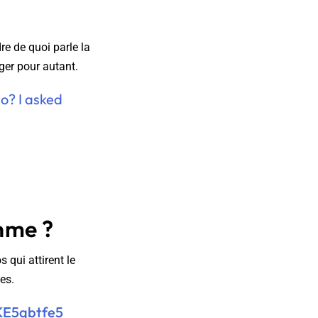
e de quoi parle la
iger pour autant.
o? I asked
thme ?
 qui attirent le
es.
NKE5qbtfe5