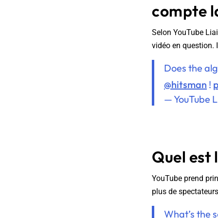
compte la
Selon YouTube Liai
vidéo en question. I
Does the alg
@hitsman
!
— YouTube L
Quel est 
YouTube prend princ
plus de spectateurs
What’s the s