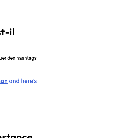
t-il
iquer des hashtags
man
and here’s
onstance