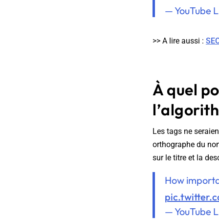
— YouTube L
>> A lire aussi :
SEO
À quel po
l’algori
Les tags ne seraie
orthographe du nom
sur le titre et la des
How importan
pic.twitter
— YouTube L