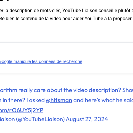
er la description de mots-clés, YouTube Liaison conseille plutôt d
lète bien le contenu de la vidéo pour aider YouTube à la proposer
oogle manipule les données de recherche
orithm really care about the video description? Shoul
 in there? I asked
@hitsman
and here’s what he sai
.com/rO6UY5j2YP
iaison (@YouTubeLiaison)
August 27, 2024