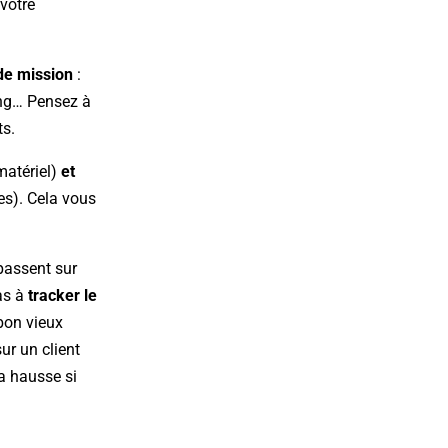
 votre
de mission
:
ing… Pensez à
ts.
matériel)
et
es). Cela vous
passent sur
as à
tracker le
bon vieux
ur un client
la hausse si