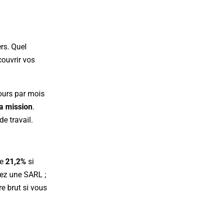
ers. Quel
ouvrir vos
jours par mois
la mission
.
e travail.
de
21,2%
si
gez une SARL ;
re brut si vous