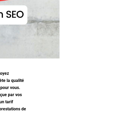
soyez
ète la qualité
e pour vous.
rçue par vos
un tarif
prestations de