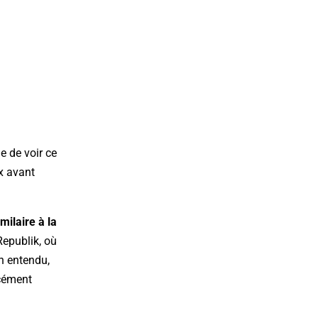
le de voir ce
x avant
milaire à la
epublik, où
n entendu,
rcément