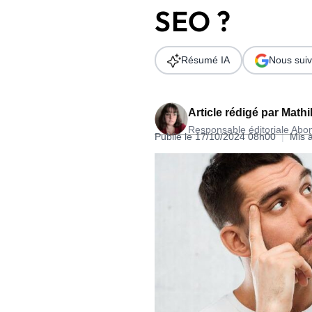
SEO ?
Wordpress
Télécharger l'Ebook
Shopify
Résumé IA
Nous suiv
PrestaShop
Article rédigé par
Mathi
Responsable éditoriale Ab
Publié le 17/10/2024 08h00
|
Mis 
Formation SEO & GEO - Edition
244.30€ HT au lieu de 349€ pendant 1 mois !
Je découvre !